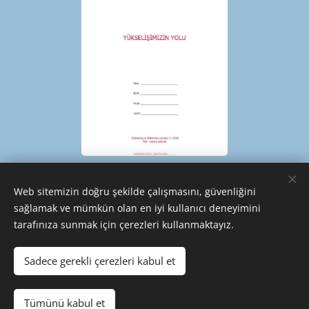
Web sitemizin doğru şekilde çalışmasını, güvenliğini
sağlamak ve mümkün olan en iyi kullanıcı deneyimini
tarafınıza sunmak için çerezleri kullanmaktayız.
© 1953 - 2025 | ERKUNT SANAYİ A.Ş. | TÜM HAKLARI SAKLIDIR
Cookies
Sadece gerekli çerezleri kabul et
Languages
Tümünü kabul et
Türkçe
English