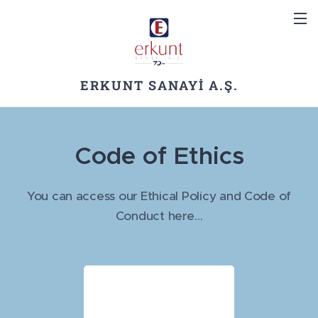
ERKUNT SANAYİ A.Ş.
Code of Ethics
You can access our Ethical Policy and Code of
Conduct here…