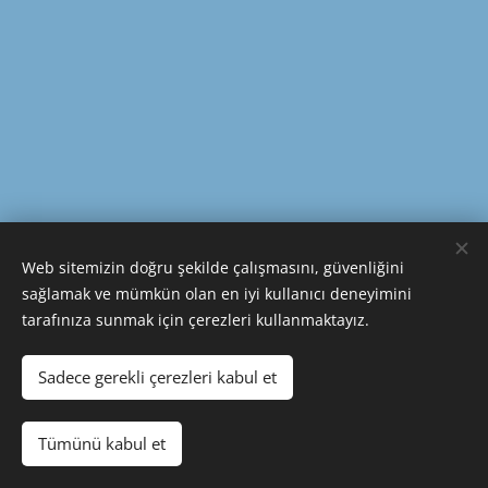
Web sitemizin doğru şekilde çalışmasını, güvenliğini
sağlamak ve mümkün olan en iyi kullanıcı deneyimini
tarafınıza sunmak için çerezleri kullanmaktayız.
© 1953 - 2025 | ERKUNT SANAYİ A.Ş. | TÜM HAKLARI SAKLIDIR
Çerezler
Sadece gerekli çerezleri kabul et
Diller
Tümünü kabul et
Türkçe
English