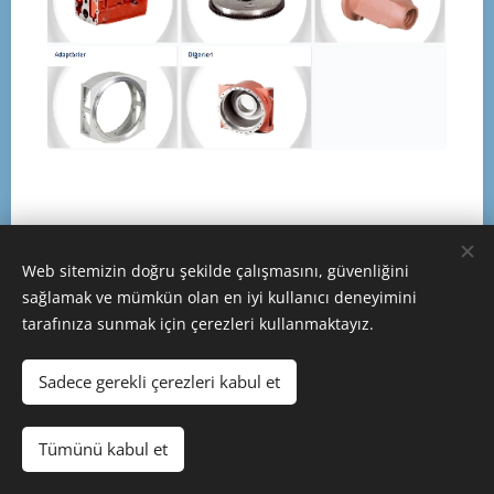
Web sitemizin doğru şekilde çalışmasını, güvenliğini
sağlamak ve mümkün olan en iyi kullanıcı deneyimini
tarafınıza sunmak için çerezleri kullanmaktayız.
© 1953 - 2025 | ERKUNT SANAYİ A.Ş. | TÜM HAKLARI SAKLIDIR
Çerezler
Sadece gerekli çerezleri kabul et
Diller
Tümünü kabul et
Türkçe
English